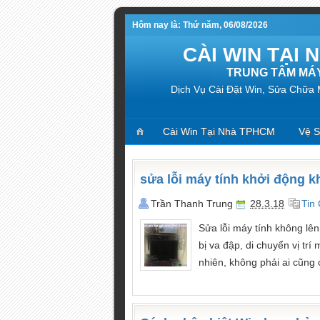
Hôm nay là: Thứ năm, 06/08/2026
CÀI WIN TẠI
TRUNG TÂM MÁY
Dịch Vụ Cài Đặt Win, Sửa Chữa
Cài Win Tại Nhà TPHCM
Vệ S
sửa lỗi máy tính khởi động 
Trần Thanh Trung
28.3.18
Tin
Sửa lỗi máy tính không lê
bị va đập, di chuyển vị tr
nhiên, không phải ai cũng c