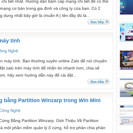
i tiết nhất. Hướng dẫn bấm cáp mạng chi tiết để có thể
 mạng cơ bản trong gia đình và công ty của bạn. Có 2
dụng nhất bây giờ là chuẩn A ( tên đầy đủ là...
máy tính
Công Nghệ
ên máy tính. Bạn thường xuyên online Zalo để nói chuyện
ặt zalo trên máy tính để nhắn tin nhanh hơn, chia sẽ
hơn, hãy xem hướng dẫn này để cài đặt...
bằng Partition Winzarp trong Win Mini
 Công Nghệ
g Bằng Partition Winzarp. Giới Thiệu Về Partition
 là một phần mềm quản lý ổ cứng, hỗ trợ phân chia phân