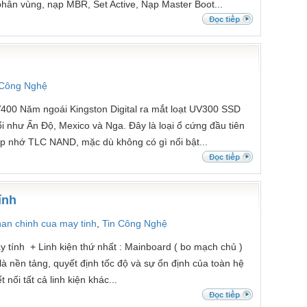
phân vùng, nạp MBR, Set Active, Nạp Master Boot...
 Công Nghệ
400 Năm ngoái Kingston Digital ra mắt loạt UV300 SSD
ổi như Ấn Độ, Mexico và Nga. Đây là loại ổ cứng đầu tiên
p nhớ TLC NAND, mặc dù không có gì nổi bật...
ính
an chinh cua may tinh
,
Tin Công Nghệ
 tính + Linh kiện thứ nhất : Mainboard ( bo mạch chủ )
à nền tảng, quyết định tốc độ và sự ổn định của toàn hệ
 nối tất cả linh kiện khác...