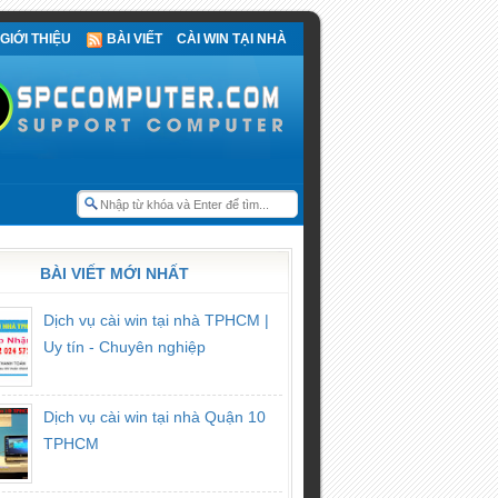
GIỚI THIỆU
BÀI VIẾT
CÀI WIN TẠI NHÀ
BÀI VIẾT MỚI NHẤT
Dịch vụ cài win tại nhà TPHCM |
Uy tín - Chuyên nghiệp
Dịch vụ cài win tại nhà Quận 10
TPHCM