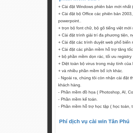
+ Cài đặt Windows phiên bản mới nhất 
+ Cài đặt bộ Office các phiên bản 2003
powerpoint..
+ trọn bộ font chữ, bộ gõ tiếng việt mới 
+ Cài đặt trình giải trí đa phương tiện
+ Cài đặt các trình duyệt web phổ biến 
+ Cài đặt các phần mềm hỗ trợ tăng tốc,
+ bộ phần mềm dọn rác, tối ưu registry 
+ Diệt toàn bộ virus trong máy tính của
+ và nhiều phần mềm bổ ích khác.
- Ngoài ra, chúng tôi còn nhận cài đặ
khách hàng.
- Phần mềm đồ họa ( Photoshop, AI, Cor
- Phần mềm kế toán.
- Phần mềm hỗ trợ học tập ( học toán, t
Phí dịch vụ cài win Tân Phú