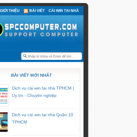
GIỚI THIỆU
BÀI VIẾT
CÀI WIN TẠI NHÀ
BÀI VIẾT MỚI NHẤT
Dịch vụ cài win tại nhà TPHCM |
Uy tín - Chuyên nghiệp
Dịch vụ cài win tại nhà Quận 10
TPHCM