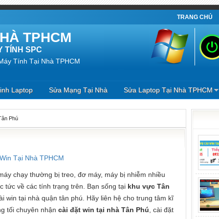
TRANG CHỦ
 NHÀ TPHCM
 TÍNH SPC
 Máy Tính Tại Nhà TPHCM
inh Laptop
Sửa Mạng Tại Nhà
Sửa Laptop Tại Nhà TPHCM
Tân Phú
 Win Tại Nhà TPHCM
máy chạy thường bị treo, đơ máy, máy bị nhiễm nhiều
c tức về các tính trạng trên. Bạn sống tại
khu vực Tân
i win tại nhà quận tân phú. Hãy liên hệ cho trung tâm kĩ
ng tối chuyên nhận
cài đặt win tại nhà Tân Phú
, cài đặt