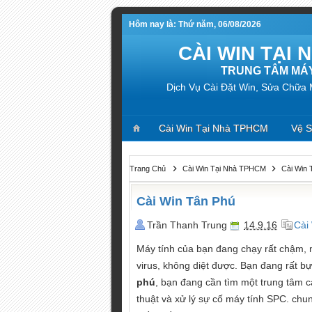
Hôm nay là: Thứ năm, 06/08/2026
CÀI WIN TẠI
TRUNG TÂM MÁY
Dịch Vụ Cài Đặt Win, Sửa Chữa
Cài Win Tại Nhà TPHCM
Vệ S
Trang Chủ
Cài Win Tại Nhà TPHCM
Cài Win 
Cài Win Tân Phú
Trần Thanh Trung
14.9.16
Cài
Máy tính của bạn đang chạy rất chậm, 
virus, không diệt được. Bạn đang rất bự
phú
, bạn đang cần tìm một trung tâm cà
thuật và xử lý sự cố máy tính SPC. chu