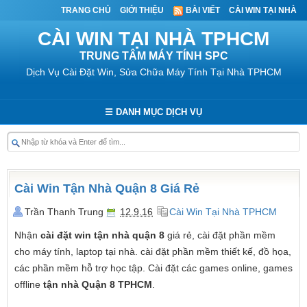
TRANG CHỦ
GIỚI THIỆU
BÀI VIẾT
CÀI WIN TẠI NHÀ
CÀI WIN TẠI NHÀ TPHCM
TRUNG TÂM MÁY TÍNH SPC
Dịch Vụ Cài Đặt Win, Sửa Chữa Máy Tính Tại Nhà TPHCM
☰ DANH MỤC DỊCH VỤ
Cài Win Tận Nhà Quận 8 Giá Rẻ
Trần Thanh Trung
12.9.16
Cài Win Tại Nhà TPHCM
Nhận
cài đặt win tận nhà quận 8
giá rẻ, cài đặt phần mềm
cho máy tính, laptop tại nhà. cài đặt phần mềm thiết kế, đồ họa,
các phần mềm hỗ trợ học tập. Cài đặt các games online, games
offline
tận nhà Quận 8 TPHCM
.