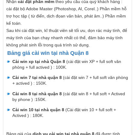
Nhận
cài đặt phần mềm
theo yêu cầu của quý khách hàng :
cài đặt bộ Adobe Master (Photoshop, AI, Corel..) Phần mềm hỗ
trợ học tập ( từ điển, dịch đọan văn bản, phát âm..) Phần mềm
kế toán.
Sau khi cài đặt win, kĩ thuật viên sẽ tối ưu, dọn rác máy tính, để
máy tính của bạn chạy nhanh nhất có thể, đảm bảo máy tính
không phát sinh lỗi trong quá trình sử dụng.
Bảng giá cài win tại nhà Quận 8
Cài win xp tại nhà Quận 8
(cài đặt win XP + full soft văn
phòng + full actived ) : 100K.
Cài win 7 tại nhà quận 8
(cài đặt win 7 + full soft văn phòng
+ actived ) : 150K.
Cài win 8 tại nhà quận 8
(cài đặt win 8 + full soft + Actived
by phone ) :150K.
Cài win 10 tại nhà quận 8
(Cài đặt win 10 + full soft +
Actived ) : 180K.
Bảng giá của
dịch vụ cài win tại nhà quận 8
đã được tính